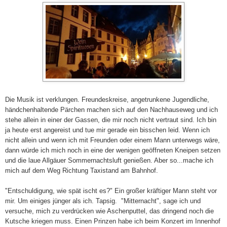
Die Musik ist verklungen.
Freundeskreise, angetrunkene Jugendliche,
händchenhaltende
P
ärchen
machen sich auf den Nac
hhauseweg und ich
stehe allein in einer der Gassen, die mir noch nicht vertraut sind. Ich bin
ja heute erst angereist und tue mir gerade ein bisschen leid. Wenn ich
nicht allein und wenn ich mit Freunden oder einem Mann unterwegs wäre,
dann würde ich mich
noch
in eine der wenigen geöffneten Kneipen setzen
und die laue Allgäuer Sommernachtsluft genießen. Aber so
...mache ich
mich auf dem Weg
Richtung
Taxistand am Bahnhof.
"Entschuldigung, wie spät ischt es?" Ein großer kräftiger Mann steht vor
mir. Um einiges jünger als ich. Tapsig. "Mitternacht", sage ich
und
versuche
, mich zu
verdrücken wie Aschenputtel
, das dringend noch die
Kutsche kriegen muss. Einen Prinzen habe ich beim Konzert im
Innenhof