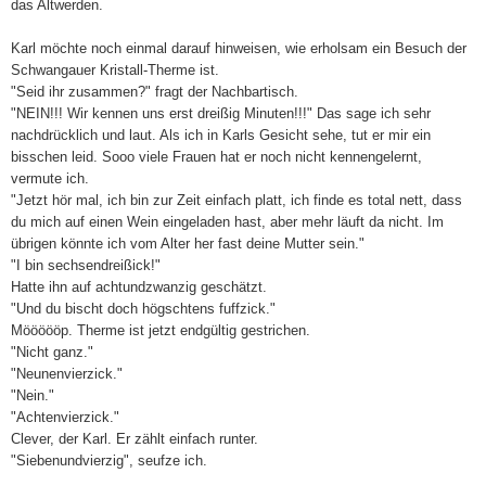
das Altwerden.
Karl möchte noch einmal darauf hinweisen, wie erholsam ein Besuch der
Schwangauer Kristall-Therme ist.
"Seid ihr zusammen?" fragt der Nachbartisch.
"NEIN!!! Wir kennen uns erst dreißig Minuten!!!" Das sage ich sehr
nachdrücklich und laut. Als ich in Karls Gesicht sehe, tut er mir ein
bisschen leid. Sooo viele Frauen hat er noch nicht kennengelernt,
vermute ich.
"Jetzt hör mal, ich bin zur Zeit einfach platt, ich finde es total nett, dass
du mich auf einen Wein eingeladen hast, aber mehr läuft da nicht. Im
übrigen könnte ich vom Alter her fast deine Mutter sein."
"I bin sechsendreißick!"
Hatte ihn auf achtundzwanzig geschätzt.
"Und du bischt doch högschtens fuffzick."
Möööööp. Therme ist jetzt endgültig gestrichen.
"Nicht ganz."
"Neunenvierzick."
"Nein."
"Achtenvierzick."
Clever, der Karl. Er zählt einfach runter.
"Siebenundvierzig", seufze ich.