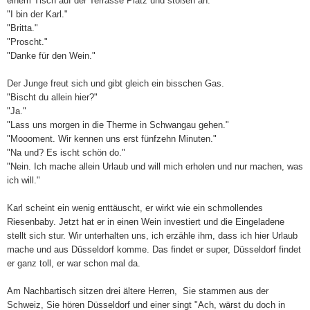
einem Tisch auf der Terrasse Platz und stoßen an.
"I bin der Karl."
"Britta."
"Proscht."
"Danke für den Wein."
Der Junge freut sich und gibt gleich ein bisschen Gas.
"Bischt du allein hier?"
"Ja."
"Lass uns morgen in die Therme in Schwangau gehen."
"Moooment. Wir kennen uns erst fünfzehn Minuten."
"Na und? Es ischt schön do."
"Nein. Ich mache allein Urlaub und will mich erholen und nur machen, was
ich will."
Karl scheint ein wenig enttäuscht, er wirkt wie ein schmollendes
Riesenbaby. Jetzt hat er in einen Wein investiert und die Eingeladene
stellt sich stur. Wir unterhalten uns, ich erzähle ihm, dass ich hier Urlaub
mache und aus Düsseldorf komme. Das findet er super, Düsseldorf findet
er ganz toll, er war schon mal da.
Am Nachbartisch sitzen drei ältere Herren, Sie stammen aus der
Schweiz, Sie hören Düsseldorf und einer singt "Ach, wärst du doch in