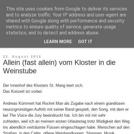
This site uses cookies from Google to deliver its services
Neues von Frau Meyer
and to analyze traffic. Your IP address and user-agent are
shared with Google along with performance and security
metrics to ensure quality of service, generate usage
Alltag ist Abenteuer
statistics, and to detect and address abuse.
LEARN MORE
GOT IT
▼
22. August 2016
Allein (fast allein) vom Kloster in die
Weinstube
Der Innenhof des Klosters St. Mang leert sich
.
Das Konzert ist vorbei.
Andreas Kümmert hat
Rocket Man
als Zugabe nach einem grandiosen
neunzig
minütigen Auftritt mit seiner Band ge
spielt
, den Song, mit dem er
bei
The Voice
die Jury beeindruckt hat. Ich bin mit mir sehr
zufrieden, weil ich an meinem ersten Urlaubstag trotz Müdigkeit den Weg
ins abendlich verträumte Füssen eingeschlagen habe. Menschen auf den
Straßen, in den Cafés, offene Weinhandlungen, Stimmen, Musik.