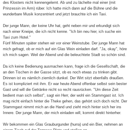
des Klosters nicht kennengelernt. Ab und zu
läch
elte mal einer (mit
Prinzessin im Arm) rüber
. Ich
hatte mich dann auf die Bühne
und die
wunderbare
M
usik konzentriert
und jetzt
brauchte ich ein Taxi.
Der
junge
Mann
, der keine Uhr hat, geht neben mir und
erkundigt sich
nach einer Kneipe, die ich nicht kenne. "Ich bin neu hier, ich suche ein
Taxi zum Hotel."
Fünf Minuten später stehen wir vor einer Weinstube. Der junge Mann hat
mich gefragt, ob er mich auf ein Glas Wein einladen darf. "Ja, okay", höre
ich mich sagen. Weil der Abend und die beleuchtete Stadt so schön sind.
Da ich keine Bedienung ausmachen kann, frage ich die Gesellschaft, die
an den Tischen in der Gasse sitzt, ob es noch etwas zu trinken gibt.
Drinnen ist es nämlich ziemlich dunkel. Der Wirt sitzt ebenfalls draußen.
Es ist kompliziert mit ihm. Er war heute Abend offenbar selbst sein bester
Gast und will die Getränke nicht so recht rausrücken. "Um diese Zeit
bedient man sich selbst", sagt ein Herr, der wohl ein Stammgast ist. Ich
mag nicht einfach hinter die Theke gehen, das gehört sich doch nicht. Der
Stammgast nimmt mich an die Hand und zieht mich hinter sich her ins
Innere. Der junge Mann, der mich einladen will, kommt direkt hinterher.
Wir bekommen ein Glas Grauburgunder (hurra) und ein Bier, nehmen an