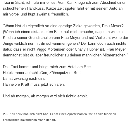
Taxi in Sicht, ich rufe mir eines. Vom Karl kriege ich zum Abschied einen
schüchternen Handkuss. Kurze Zeit später fährt er mit seinem Auto an
mir vorbei und hupt zweimal freundlich.
"Wann bist du eigentlich so eine garstige Zicke geworden, Frau Meyer?
(Wenn ich einen distanzierten Blick auf mich brauche, sage ich wie ein
Kind zu seiner Grundschullehrerin Frau Meyer und
du)
Vielleicht wollte der
Junge wirklich nur mit dir schwimmen gehen? Der kann doch auch nichts
dafür, dass er nicht Viggo Mortensen oder Charly Hübner ist. Frau Meyer,
demnächst bist du aber freundlicher zu deinen männlichen Mitmenschen
."
Das Taxi kommt und bringt mich zum Hotel am See.
Hotelzimmer aufschließen, Zähneputzen, Bett.
Es ist zwanzig nach eins.
Hannelore Kraft muss jetzt schlafen.
Und ab morgen, ab morgen wird sich richtig erholt.
P.S.
Karl heißt natürlich nicht Karl. Er hat einen Apostelnamen, wie es sich für einen
ordentlichen bayerischen Mann gehört. :-)