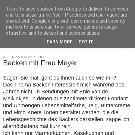
This site uses cookies from Google to deliver its services
Neues von Frau Meyer
and to analyze traffic. Your IP address and user-agent are
shared with Google along with performance and security
metrics to ensure quality of service, generate usage
Alltag ist Abenteuer
statistics, and to detect and address abuse.
LEARN MORE
GOT IT
▼
25. November 2019
Backen mit Frau Meyer
Sagen Sie mal, geht es Ihnen auch so wie mir?
Das Thema Backen interessiert mich während des
Jahres nicht. In Sendungen mit Enie van de
Meiklokjes, in denen aus zentimeterdickem Fondant
und Unmengen Lebensmittelfarbe, Teig, Buttercreme
und Fimo-Knete Torten gestaltet werden, die die
Lebensgeschichte des Bäckers darstellen, zappe ich
allerhöchstens mal kurz rein.
Ich kann nur Marmorkuchen, Käsekuchen und