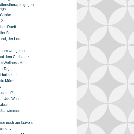
ationstherapie gegen
ngst
 Gepäck
12
ches Duett
ller Forst
und, der Lord
 ham wer gelacht
auf dem Carlsplatz
im Wellness-Hotel
in Tag
 turbulenti
nte Mörder
k
noch da?
er Udo Walz
 aber.
s Schwimmen
mer noch am lääve sin
armony