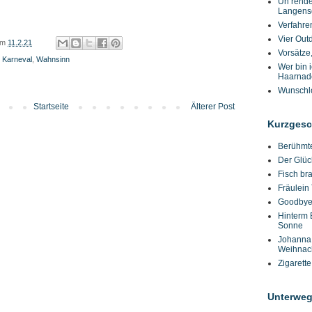
Un rende
Langens
Verfahre
Vier Out
um
11.2.21
Vorsätze
,
Karneval
,
Wahnsinn
Wer bin i
Haarnad
Wunschlo
Startseite
Älterer Post
Kurzgesc
Berühmte
Der Glüc
Fisch br
Fräulein
Goodbye
Hinterm 
Sonne
Johanna,
Weihnac
Zigarette
Unterwe