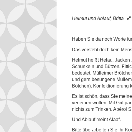
Helmut und Ablauf, Britta 💕
Haben Sie da noch Worte fü
Das versteht doch kein Mens
Helmut heißt Helau
,
Jacken 
Schunkeln und Bützen
.
Fitt
bedeutet. Mülleimer Brötchen
und gern besungene Müllem
Bötchen). Konfektionierung k
Es ist schön, dass Sie meine
verleihen wollen. Mit Grillparz
nichts zum Trinken. Apérol S
Und Ablauf meint Alaaf.
Bitte überarbeiten Sie Ihr K