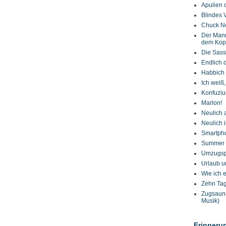
Apulien o
Blindes 
Chuck No
Der Mann
dem Kop
Die Sass
Endlich 
Habbich
Ich weiß
Konfuzius
Marlon!
Neulich 
Neulich i
Smartpho
Summer 
Umzugsp
Urlaub u
Wie ich e
Zehn Tag
Zugsauna
Musik)
Erinneru