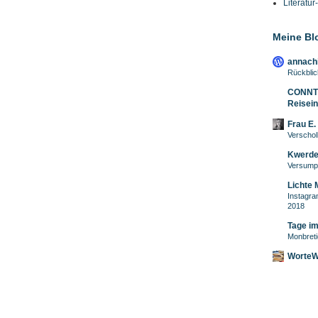
Literatur
Meine Bl
annach
Rückblic
CONNTRI
Reisein
Frau E. 
Verschol
Kwerde
Versump
Lichte
Instagra
2018
Tage im
Monbreti
WorteWi