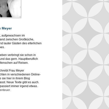
u Meyer
r, aufgewachsen im
and zwischen Großküche,
d lauter Gästen des elterlichen
bes.
Leben verbringt sie schon in
und das gern. Hauptberuflich
 Menschen auf Reisen.
chreibt Frau Meyer
hten in verschiedenen Online-
e sie hier in ihrem Blog
st. Neue Texte gibt es auch.
 passiert immer irgend etwas.
benteuer.