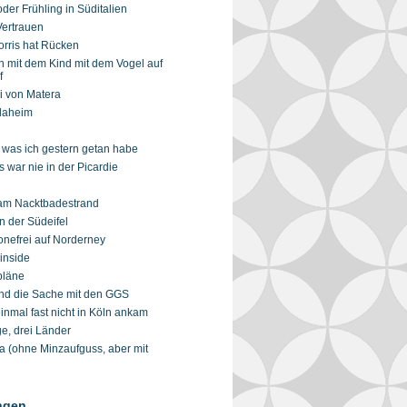
der Frühling in Süditalien
Vertrauen
rris hat Rücken
 mit dem Kind mit dem Vogel auf
f
i von Matera
daheim
, was ich gestern getan habe
 war nie in der Picardie
am Nacktbadestrand
n der Südeifel
nefrei auf Norderney
inside
läne
nd die Sache mit den GGS
inmal fast nicht in Köln ankam
e, drei Länder
 (ohne Minzaufguss, aber mit
ngen