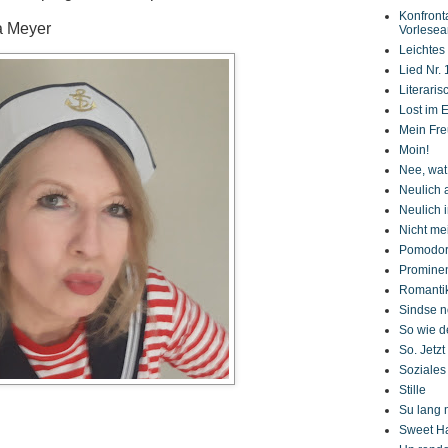
Konfront
ta Meyer
Vorlesea
Leichtes
Lied Nr. 
Literaris
Lost im E
Mein Fre
Moin!
Nee, wat
Neulich 
Neulich 
Nicht me
Pomodori
Promine
Romanti
Sindse 
So wie d
So. Jetzt
Soziale
Stille
Su lang 
Sweet H