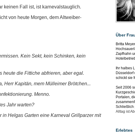
 keinen Fall ist, ist karnevalstauglich.
cht von heute Morgen, dem Altweiber-
Über Fra
Britta Meye
Hochsauerl
Zapfhahn un
rmissen. Kein Sekt, kein Schinken, kein
Hotelbetrie
Ihr halbes 
heute die Fittiche abfrieren, aber egal.
Düsseldorf 
schickt sie
a, Herr Kapitän, mem Mülleimer Brötchen...
Seit 2006 s
Kurzgeschic
onfektionierung. Menno.
Portalen, di
zusammenfas
stes Jahr warten?
Schließlich
Alltag ist A
in Helgas Garten eine Karneval Grillparzer mit
Erlebtes