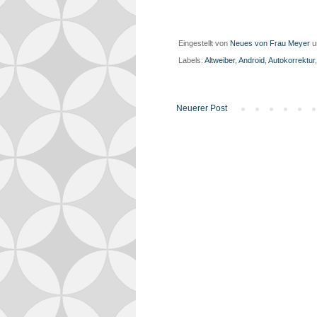
Eingestellt von
Neues von Frau Meyer
Labels:
Altweiber
,
Android
,
Autokorrektur
Neuerer Post