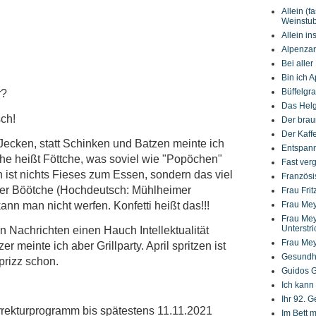
Allein (f
Weinstu
Allein in
Alpenzar
Bei aller 
Bin ich A
Büffelgr
r?
Das Helg
ch!
Der bra
Der Kaf
Jecken, statt Schinken und Batzen meinte ich
Entspann
iche heißt Föttche, was soviel wie "Popöchen"
Fast ver
 ist nichts Fieses zum Essen, sondern das viel
Französi
er Böötche (Hochdeutsch: Mühlheimer
Frau Fri
ann man nicht werfen. Konfetti heißt das!!!
Frau Mey
Frau Mey
Unterstri
n Nachrichten einen Hauch Intellektualität
Frau Mey
er meinte ich aber Grillparty. April spritzen ist
Gesundhe
prizz schon.
Guidos G
Ich kann
Ihr 92. G
orrekturprogramm bis spätestens 11.11.2021
Im Bett 