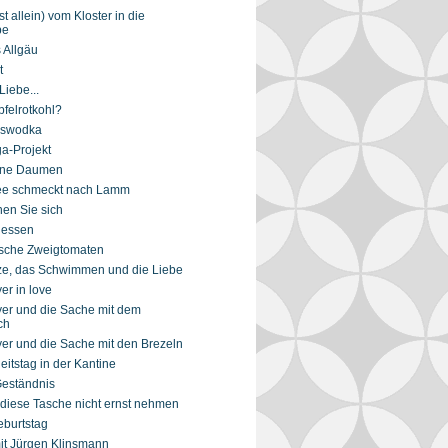
ast allein) vom Kloster in die
be
s Allgäu
t
Liebe...
pfelrotkohl?
aswodka
a-Projekt
une Daumen
fee schmeckt nach Lamm
en Sie sich
gessen
sche Zweigtomaten
tze, das Schwimmen und die Liebe
er in love
er und die Sache mit dem
ch
er und die Sache mit den Brezeln
itstag in der Kantine
eständnis
 diese Tasche nicht ernst nehmen
eburtstag
mit Jürgen Klinsmann