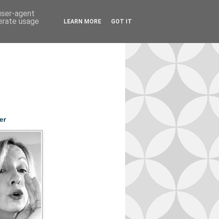
 user-agent
nerate usage
LEARN MORE
GOT IT
er