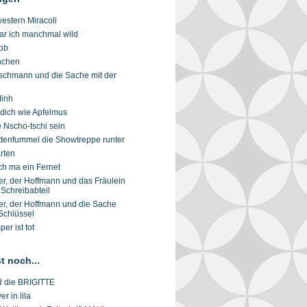
estern Miracoli
ar ich manchmal wild
ob
nchen
ischmann und die Sache mit der
Minh
 dich wie Apfelmus
e Nscho-tschi sein
ettenfummel die Showtreppe runter
rten
h ma ein Fernet
er, der Hoffmann und das Fräulein
Schreibabteil
er, der Hoffmann und die Sache
Schlüssel
er ist tot
t noch...
nd die BRIGITTE
r in lila