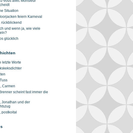
z-vous avec Monsieur
cheidt
ne Situation
doorjacken feiern Karneval
, rückblickend
ch und wenn ja, wie viele
eln?
s glücklich
hichten
 letzte Worte
kskeksdichter
aten
 Tuss
, Carmen
Brenner scheint fast immer die
 Jonathan und der
htszug
, postkoital
gs