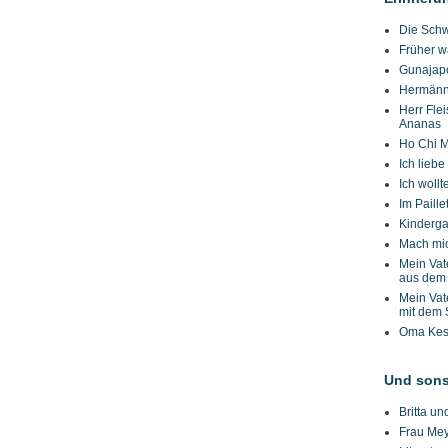
Die Schw
Früher w
Gunajap
Hermän
Herr Fle
Ananas
Ho Chi 
Ich liebe
Ich wollt
Im Paill
Kinderga
Mach mic
Mein Vat
aus dem 
Mein Vat
mit dem 
Oma Kesp
Und sons
Britta u
Frau Meye