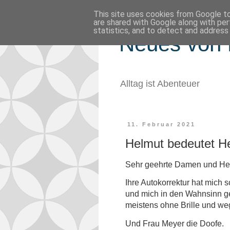
This site uses cookies from Google to 
are shared with Google along with per
statistics, and to detect and address
Neues von 
Alltag ist Abenteuer
11. Februar 2021
Helmut bedeutet H
Sehr geehrte Damen und Her
Ihre Autokorrektur hat mich 
und mich in den Wahnsinn get
meistens ohne Brille und weg
Und Frau Meyer die Doofe.