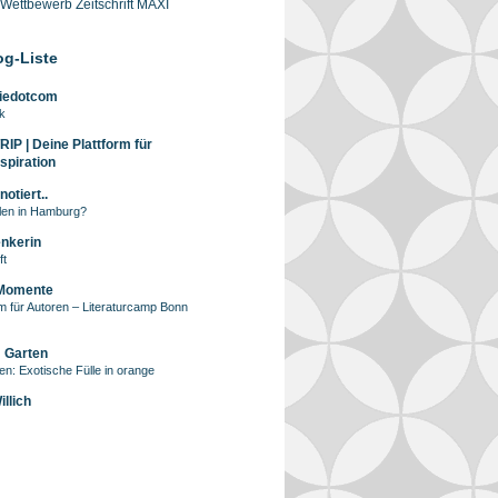
-Wettbewerb Zeitschrift MAXI
og-Liste
iedotcom
k
P | Deine Plattform für
spiration
notiert..
len in Hamburg?
nkerin
ft
 Momente
m für Autoren – Literaturcamp Bonn
 Garten
en: Exotische Fülle in orange
llich