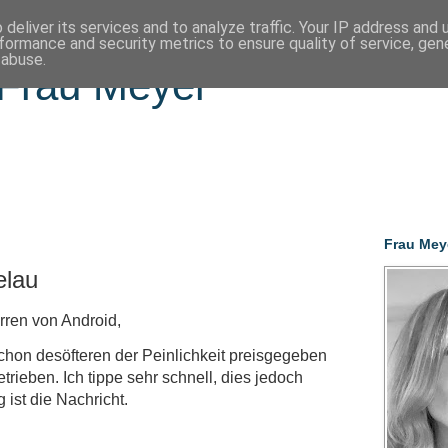
deliver its services and to analyze traffic. Your IP address and
formance and security metrics to ensure quality of service, ge
 abuse.
Frau Meyer
Frau Mey
elau
ren von Android,
schon desöfteren der Peinlichkeit preisgegeben
rieben. Ich tippe sehr schnell, dies jedoch
 ist die Nachricht.